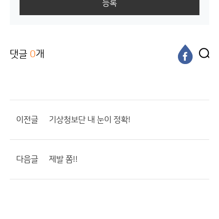
등록
댓글
0
개
이전글
기상청보단 내 눈이 정확!
다음글
제발 쫌!!