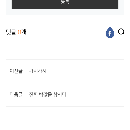
등록
댓글
0
개
이전글
가지가지
다음글
진짜 밥값좀 합시다.