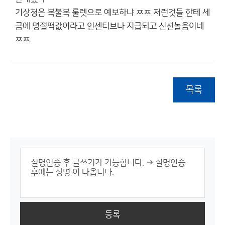
기상청은 복불복 룰렛으로 예보하냐 ㅉㅉ 저런것들 한테 세
금에 명절떡값이라고 인센티브나 지급되고 신선놀음이네
ㅉㅉ
목록
등록