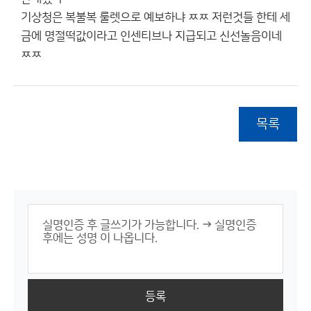
기상청은 복불복 룰렛으로 예보하냐 ㅉㅉ 저런것들 한테 세
금에 명절떡값이라고 인센티브나 지급되고 신선놀음이네
ㅉㅉ
목록
등록