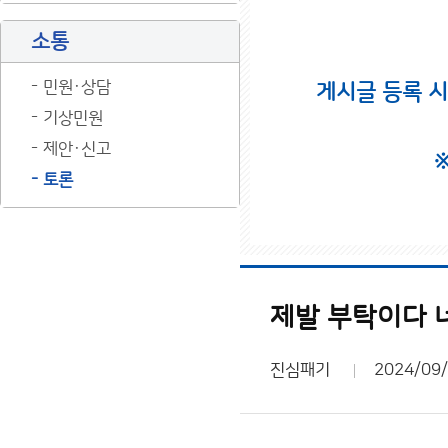
소통
민원·상담
게시글 등록 
기상민원
제안·신고
토론
제발 부탁이다 
진심패기
2024/09