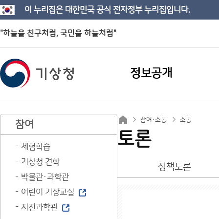
이 누리집은 대한민국 공식 전자정부 누리집입니다.
"하늘을 친구처럼, 국민을 하늘처럼"
정보공개
참여·소통
소통
참여
토론
체험학습
기상청 견학
정책토론
박물관·과학관
어린이 기상교실
지진과학관