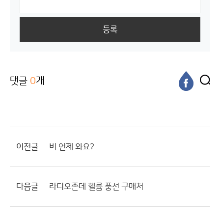
등록
댓글
0
개
이전글
비 언제 와요?
다음글
라디오존데 헬륨 풍선 구매처