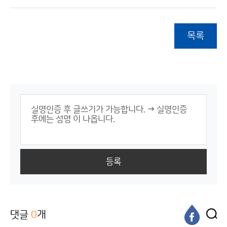
목록
등록
댓글
0
개