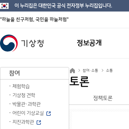
이 누리집은 대한민국 공식 전자정부 누리집입니다.
"하늘을 친구처럼, 국민을 하늘처럼"
정보공개
참여·소통
소통
참여
토론
체험학습
기상청 견학
정책토론
박물관·과학관
어린이 기상교실
지진과학관