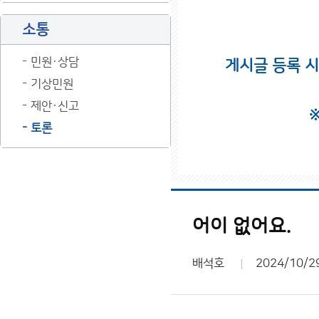
소통
민원·상담
게시글 등록 
기상민원
제안·신고
토론
어이 없어요.
배석호
2024/10/2