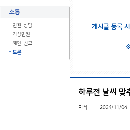
소통
민원·상담
게시글 등록 
기상민원
제안·신고
토론
하루전 날씨 맞
지석
2024/11/04