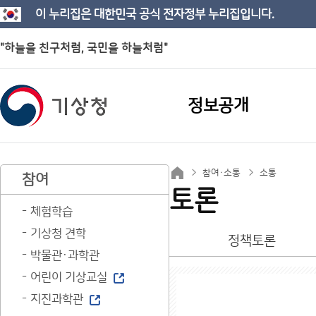
이 누리집은 대한민국 공식 전자정부 누리집입니다.
"하늘을 친구처럼, 국민을 하늘처럼"
정보공개
참여·소통
소통
참여
토론
체험학습
기상청 견학
정책토론
박물관·과학관
어린이 기상교실
지진과학관