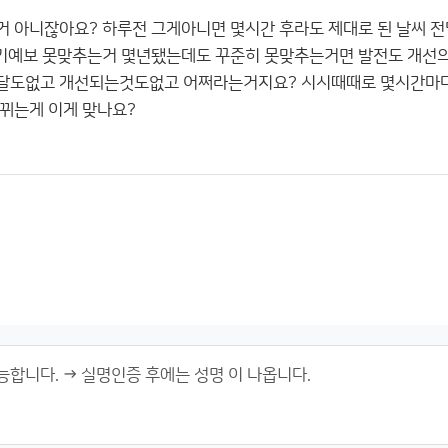
 아니잖아요? 하루전 그게아니면 몇시간 후라도 제대로 된 날씨 전
일기예보 못맞추는거 몇년됐는데도 꾸준히 못맞추는거면 발전도 개선
달도없고 개선되는것도없고 어쩌라는거지요? 시시때때로 몇시간마다
뀌는게 이게 맞나요?