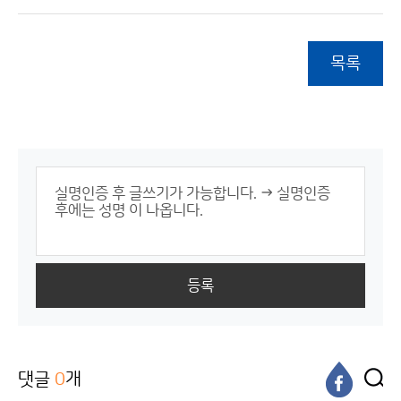
목록
등록
댓글
0
개