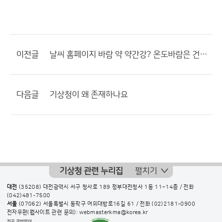
이전글
날씨 홈페이지 바람 약 약간강? 온도바람은 건설, 제조업, 배달업에 돈과관련된문제
다음글
기상청이 왜 존재하나요
기상청 관련 누리집
펼치기
대전
(35208) 대전광역시 서구 청사로 189 정부대전청사 1동 11~14층 / 전화
(042)481-7500
서울
(07062) 서울특별시 동작구 여의대방로16길 61 / 전화
(02)2181-0900
전자우편(웹사이트 관련 문의): webmasterkma@korea.kr