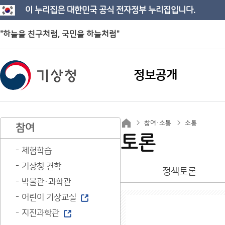
이 누리집은 대한민국 공식 전자정부 누리집입니다.
"하늘을 친구처럼, 국민을 하늘처럼"
정보공개
참여·소통
소통
참여
토론
체험학습
기상청 견학
정책토론
박물관·과학관
어린이 기상교실
지진과학관