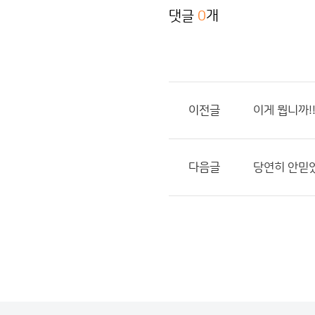
댓글
0
개
이전글
이게 뭡니까!!
다음글
당연히 안믿었