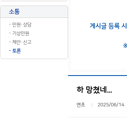
소통
민원·상담
게시글 등록 
기상민원
제안·신고
토론
하 망쳤네...
엔초
2025/06/14