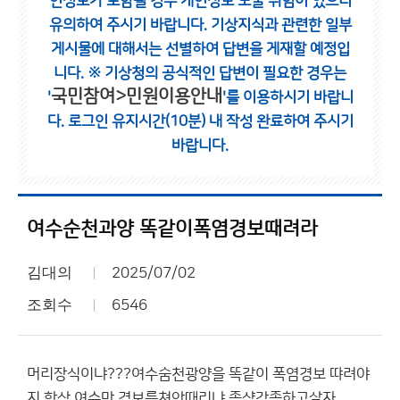
인정보가 포함될 경우 개인정보 노출 위험이 있으니
유의하여 주시기 바랍니다.
기상지식과 관련한 일부
게시물에 대해서는 선별하여 답변을 게재할 예정입
니다.
※ 기상청의 공식적인 답변이 필요한 경우는
국민참여>민원이용안내
'
'를 이용하시기 바랍니
다.
로그인 유지시간(10분) 내 작성 완료하여 주시기
바랍니다.
여수순천과양 똑같이폭염경보때려라
김대의
2025/07/02
조회수
6546
머리장식이냐???여수숨천광양을 똑같이 폭염경보 땨려야
지 항상 여수만 경보를쳐안때리냐 좀샹각좀하고살자..