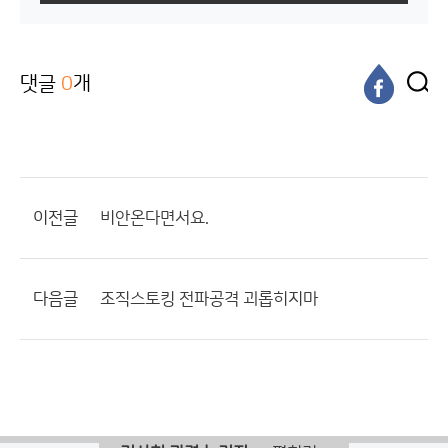
댓글
0
개
이전글
비안온다면서요.
다음글
조직스토킹 전파공격 괴롭히지마