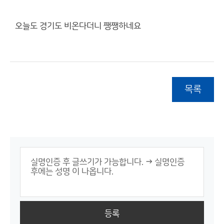
오늘도 경기도 비온다더니 쨍쨍하네요
목록
등록