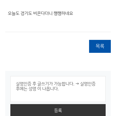
오늘도 경기도 비온다더니 쨍쨍하네요
목록
등록