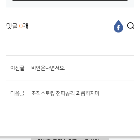
댓글
0
개
이전글
비안온다면서요.
다음글
조직스토킹 전파공격 괴롭히지마