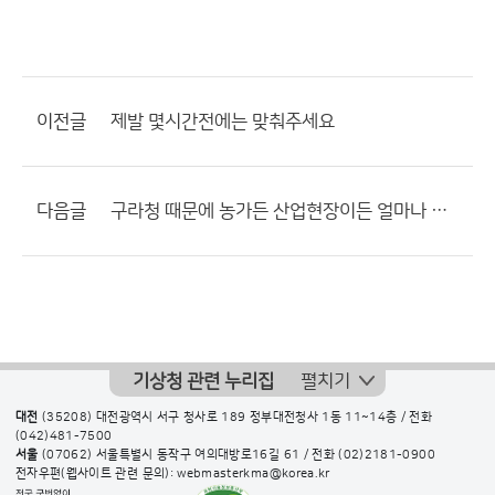
이전글
제발 몇시간전에는 맞춰주세요
다음글
구라청 때문에 농가든 산업현장이든 얼마나 피해봐야함?
기상청 관련 누리집
펼치기
대전
(35208) 대전광역시 서구 청사로 189 정부대전청사 1동 11~14층 / 전화
(042)481-7500
서울
(07062) 서울특별시 동작구 여의대방로16길 61 / 전화
(02)2181-0900
전자우편(웹사이트 관련 문의): webmasterkma@korea.kr