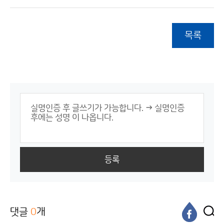
목록
등록
댓글
0
개