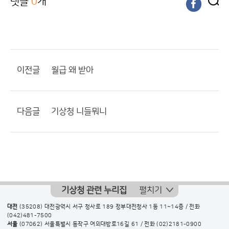
댓글
0
개
이전글
월급 왜 받아
다음글
기상청 니들뭐니
기상청 관련 누리집
펼치기
대전
(35208) 대전광역시 서구 청사로 189 정부대전청사 1동 11~14층 / 전화
(042)481-7500
서울
(07062) 서울특별시 동작구 여의대방로16길 61 / 전화
(02)2181-0900