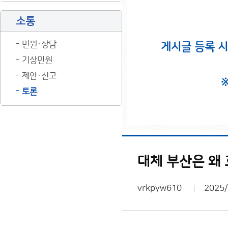
소통
민원·상담
게시글 등록 
기상민원
제안·신고
토론
대체 부산은 왜
vrkpyw610
2025/