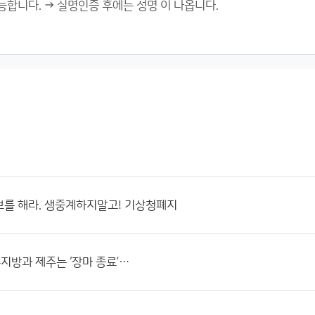
보를 해라. 생중계하지말고! 기상청폐지
부지방과 제주는 ‘장마 종료’…