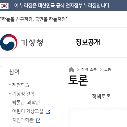
이 누리집은 대한민국 공식 전자정부 누리집입니다.
"하늘을 친구처럼, 국민을 하늘처럼"
정보공개
참여·소통
소통
참여
토론
체험학습
기상청 견학
정책토론
박물관·과학관
어린이 기상교실
지진과학관