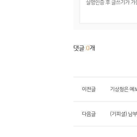
댓글
0
개
이전글
기상청은 예
다음글
(기피셜) 남