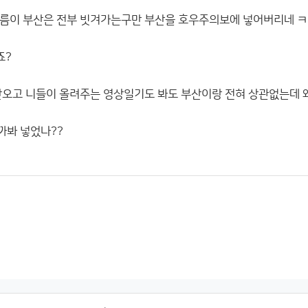
구름이 부산은 전부 빗겨가는구만 부산을 호우주의보에 넣어버리네 
죠?
안오고 니들이 올려주는 영상일기도 봐도 부산이랑 전혀 상관없는데
까봐 넣었나??