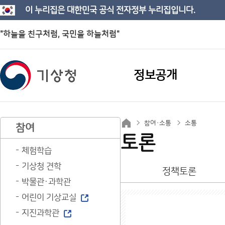
이 누리집은 대한민국 공식 전자정부 누리집입니다.
"하늘을 친구처럼, 국민을 하늘처럼"
정보공개
참여·소통
소통
참여
토론
체험학습
기상청 견학
정책토론
박물관·과학관
어린이 기상교실
지진과학관