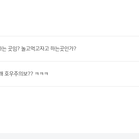
하는 곳임? 놀고먹고자고 하는곳인가?
왜 호우주의보?? ㅋㅋㅋ