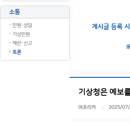
소통
민원·상담
게시글 등록 
기상민원
제안·신고
토론
기상청은 예보를
아프리카
2025/07