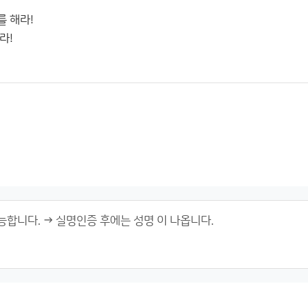
 해라!
라!