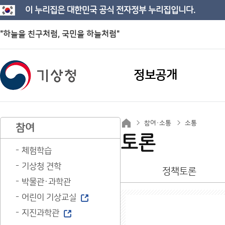
이 누리집은 대한민국 공식 전자정부 누리집입니다.
"하늘을 친구처럼, 국민을 하늘처럼"
정보공개
참여·소통
소통
참여
토론
체험학습
기상청 견학
정책토론
박물관·과학관
어린이 기상교실
지진과학관