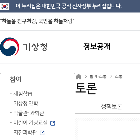
이 누리집은 대한민국 공식 전자정부 누리집입니다.
"하늘을 친구처럼, 국민을 하늘처럼"
정보공개
참여·소통
소통
참여
토론
체험학습
기상청 견학
정책토론
박물관·과학관
어린이 기상교실
지진과학관