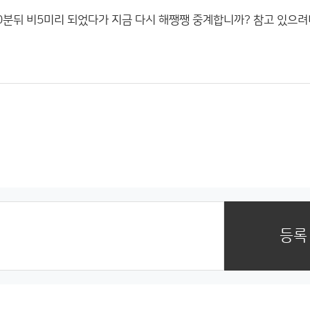
분뒤 비5미리 되었다가 지금 다시 해쨍쨍 중계합니까? 참고 있으려니
등록