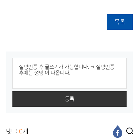
목록
등록
댓글
0
개