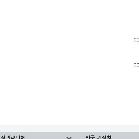
2
2
기상관련단체
외국 기상청