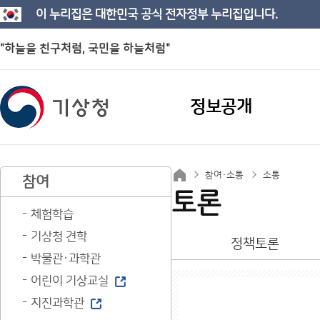
이 누리집은 대한민국 공식 전자정부 누리집입니다.
"하늘을 친구처럼, 국민을 하늘처럼"
정보공개
참여·소통
소통
참여
토론
체험학습
기상청 견학
정책토론
박물관·과학관
어린이 기상교실
지진과학관