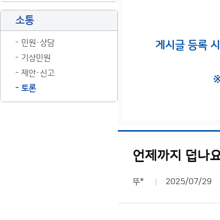
소통
민원·상담
게시글 등록 
기상민원
제안·신고
토론
언제까지 덥나요
뚜*
2025/07/29