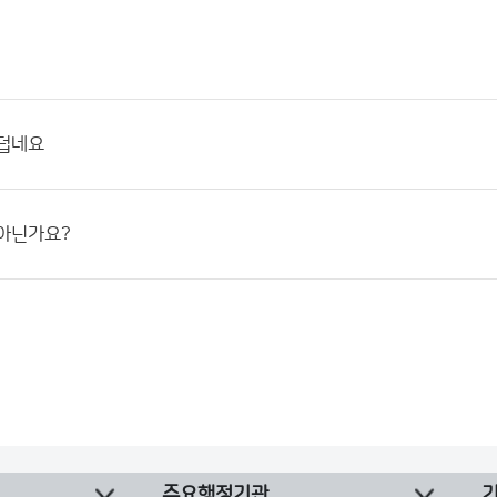
 덥네요
 아닌가요?
주요행정기관