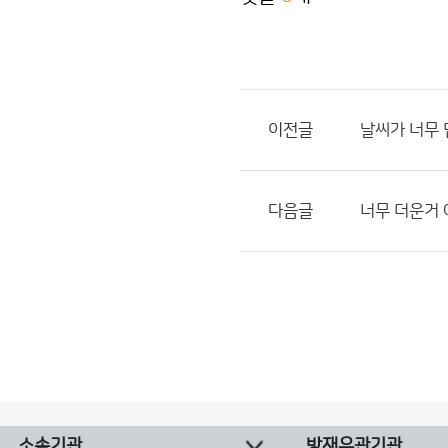
이전글
날씨가 너무
다음글
너무 더운거
소속기관
방재유관기관