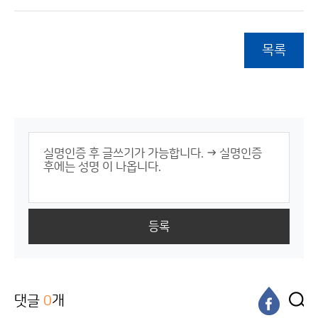
목록
등록
댓글
0
개