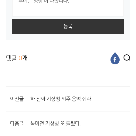
등록
댓글
0
개
이전글
하 진짜 기상청 외주 용역 줘라
다음글
복마전 기상청 또 틀렸다.