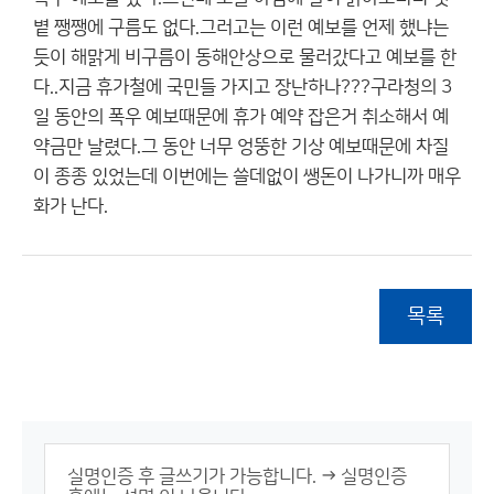
볕 쨍쨍에 구름도 없다.그러고는 이런 예보를 언제 했냐는
듯이 해맑게 비구름이 동해안상으로 물러갔다고 예보를 한
다..지금 휴가철에 국민들 가지고 장난하나???구라청의 3
일 동안의 폭우 예보때문에 휴가 예약 잡은거 취소해서 예
약금만 날렸다.그 동안 너무 엉뚱한 기상 예보때문에 차질
이 종종 있었는데 이번에는 쓸데없이 쌩돈이 나가니까 매우
화가 난다.
목록