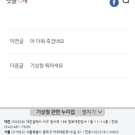
댓글
0
개
이전글
아 더워 죽겄네요
다음글
기상청 뭐하세요
기상청 관련 누리집
펼치기
대전
(35208) 대전광역시 서구 청사로 189 정부대전청사 1동 11~14층 / 전화
(042)481-7500
서울
(07062) 서울특별시 동작구 여의대방로16길 61 / 전화
(02)2181-0900