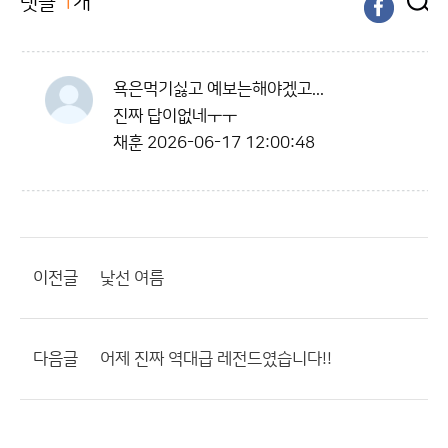
댓글
1
개
욕은먹기싫고 예보는해야겠고...
진짜 답이없네ㅜㅜ
채훈
2026-06-17 12:00:48
이전글
낯선 여름
다음글
어제 진짜 역대급 레전드였습니다!!