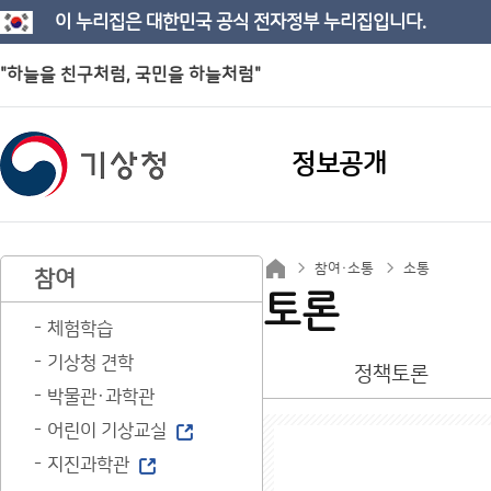
이 누리집은 대한민국 공식 전자정부 누리집입니다.
"하늘을 친구처럼, 국민을 하늘처럼"
정보공개
참여·소통
소통
참여
토론
체험학습
기상청 견학
정책토론
박물관·과학관
어린이 기상교실
지진과학관