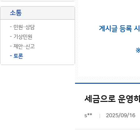
소통
민원·상담
게시글 등록 
기상민원
제안·신고
토론
세금으로 운영하
s**
2025/09/16