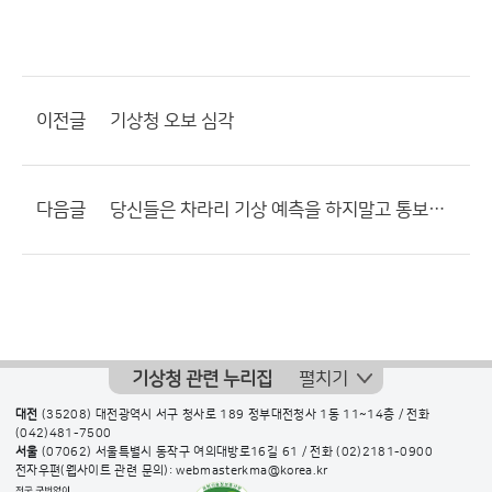
이전글
기상청 오보 심각
다음글
당신들은 차라리 기상 예측을 하지말고 통보를 하세요. 월급이 아깝습니다.
기상청 관련 누리집
펼치기
대전
(35208) 대전광역시 서구 청사로 189 정부대전청사 1동 11~14층 / 전화
(042)481-7500
서울
(07062) 서울특별시 동작구 여의대방로16길 61 / 전화
(02)2181-0900
전자우편(웹사이트 관련 문의): webmasterkma@korea.kr