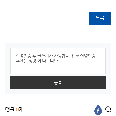
목록
등록
댓글
0
개