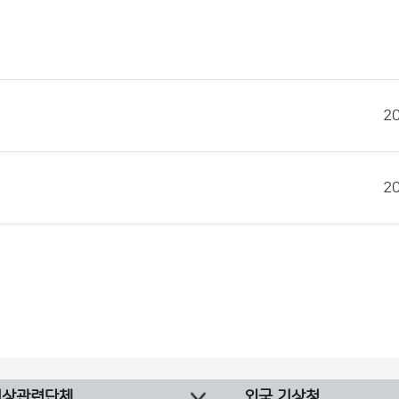
2
2
기상관련단체
외국 기상청