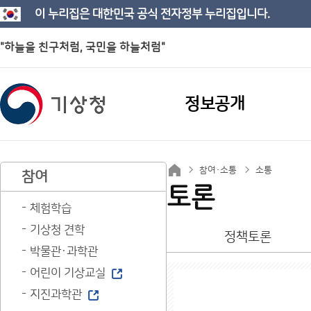
이 누리집은 대한민국 공식 전자정부 누리집입니다.
"하늘을 친구처럼, 국민을 하늘처럼"
정보공개
참여·소통
소통
참여
토론
체험학습
기상청 견학
정책토론
박물관·과학관
어린이 기상교실
지진과학관