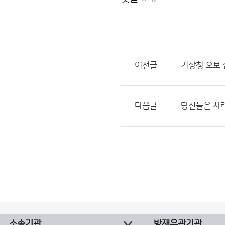
이전글
기상청 오보 
다음글
당신들은 차라
소속기관
방재유관기관