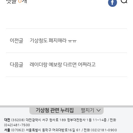
댓글
0
개
이전글
기상청도 페지해라 ㅠㅠ
다음글
레이더랑 예보랑 다르면 어쩌라고
기상청 관련 누리집
펼치기
대전
(35208) 대전광역시 서구 청사로 189 정부대전청사 1동 11~14층 / 전화
(042)481-7500
서울
(07062) 서울특별시 동작구 여의대방로16길 61 / 전화
(02)2181-0900