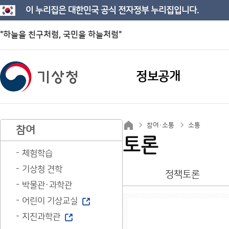
이 누리집은 대한민국 공식 전자정부 누리집입니다.
"하늘을 친구처럼, 국민을 하늘처럼"
정보공개
참여·소통
소통
참여
토론
체험학습
기상청 견학
정책토론
박물관·과학관
어린이 기상교실
지진과학관