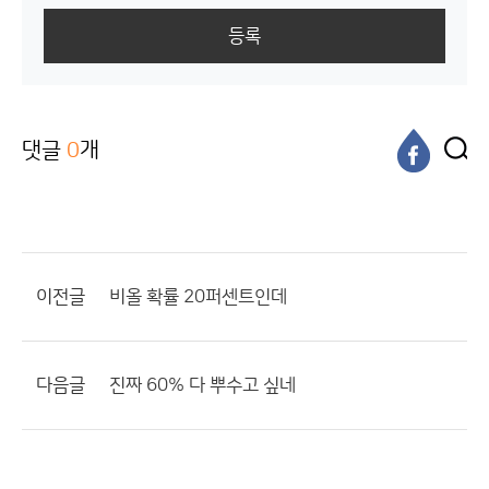
등록
댓글
0
개
이전글
비올 확률 20퍼센트인데
다음글
진짜 60% 다 뿌수고 싶네