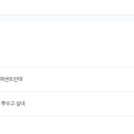
0퍼센트인데
다 뿌수고 싶네