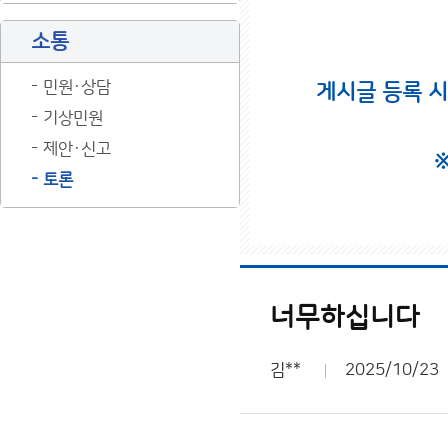
소통
민원·상담
게시글 등록 
기상민원
제안·신고
토론
너무하십니다
김**
2025/10/23