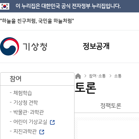
이 누리집은 대한민국 공식 전자정부 누리집입니다.
"하늘을 친구처럼, 국민을 하늘처럼"
정보공개
참여·소통
소통
참여
토론
체험학습
기상청 견학
정책토론
박물관·과학관
어린이 기상교실
지진과학관