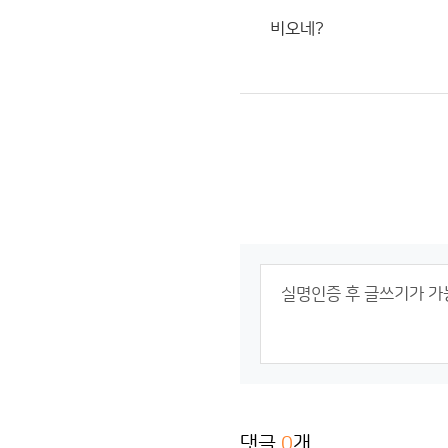
비오네?
댓글
0
개