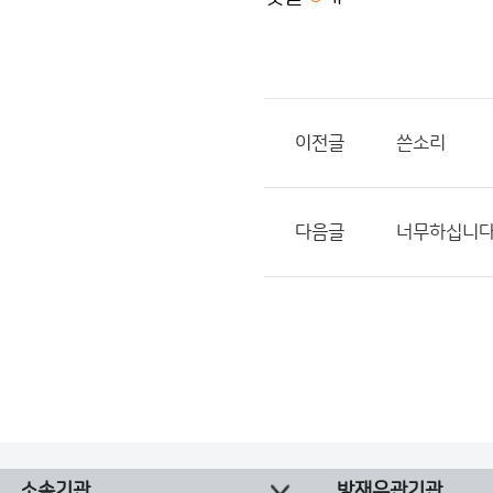
이전글
쓴소리
다음글
너무하십니
소속기관
방재유관기관