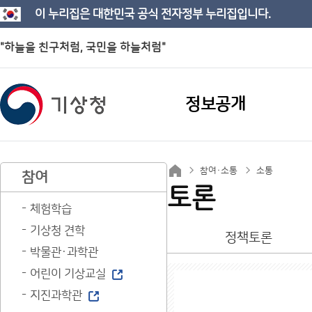
이 누리집은 대한민국 공식 전자정부 누리집입니다.
"하늘을 친구처럼, 국민을 하늘처럼"
정보공개
참여·소통
소통
참여
토론
체험학습
기상청 견학
정책토론
박물관·과학관
어린이 기상교실
지진과학관