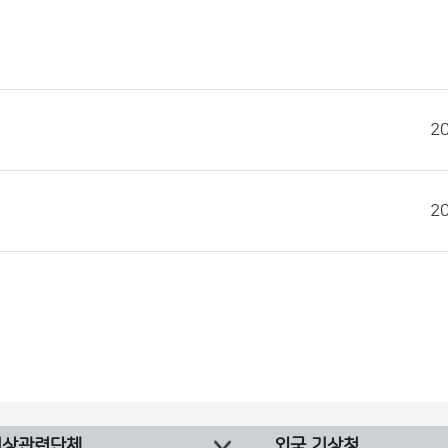
2
2
기상관련단체
외국 기상청