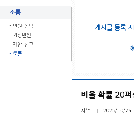
소통
민원·상담
게시글 등록 
기상민원
제안·신고
토론
비올 확률 20
서**
2025/10/24