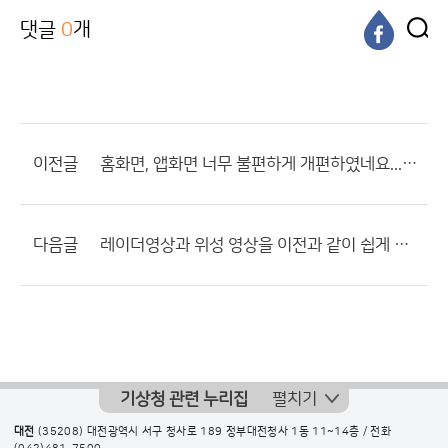
댓글
0
개
이전글
홈화면, 앱화면 너무 불편하게 개편하였네요...그리고 개편 책임자 관등성명 공개해주십시오.
다음글
레이더영상과 위성 영상을 이전과 같이 쉽게 볼수 있게 해주세요 ?
기상청 관련 누리집
펼치기
대전
(35208) 대전광역시 서구 청사로 189 정부대전청사 1동 11~14층 / 전화