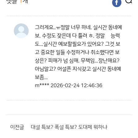
댓글
1
개
그러게요..ㅠ정말 너무 하네. 실시간 동네예
보. 수정도 잦은데 다 틀려 ㅎ. 정말 젲능력
도...실시간 예보할필요가 있어요? 그것 보
고 중요한 일들 수정하거나 취소했다면 보
상은? 피해가 넘 심해. 무책임...장난해요?
아님말고? 어설픈 지식갖고 실시간 동네예
보좀...
m****
2026-02-24 12:46:36
이전글
대설 특보? 폭설 특보? 도대체 뭐하냐