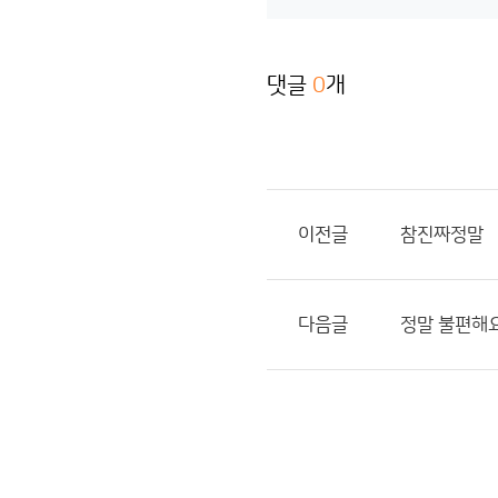
댓글
0
개
이전글
참진짜정말
다음글
정말 불편해요