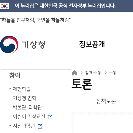
이 누리집은 대한민국 공식 전자정부 누리집입니다.
"하늘을 친구처럼, 국민을 하늘처럼"
정보공개
참여·소통
소통
참여
토론
체험학습
기상청 견학
정책토론
박물관·과학관
어린이 기상교실
지진과학관