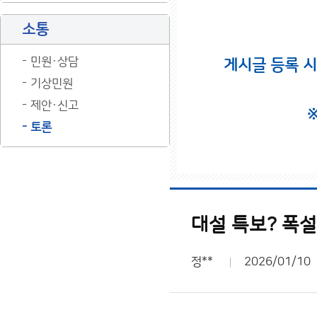
소통
민원·상담
게시글 등록 
기상민원
제안·신고
토론
대설 특보? 폭설
정**
2026/01/10