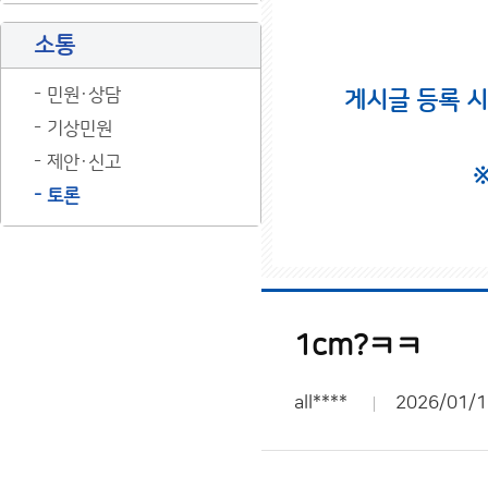
소통
민원·상담
게시글 등록 
기상민원
제안·신고
토론
1cm?ㅋㅋ
all****
2026/01/1