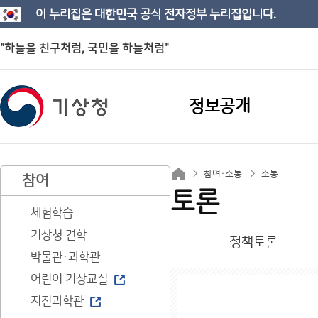
이 누리집은 대한민국 공식 전자정부 누리집입니다.
"하늘을 친구처럼, 국민을 하늘처럼"
정보공개
참여·소통
소통
참여
토론
체험학습
기상청 견학
정책토론
박물관·과학관
어린이 기상교실
지진과학관