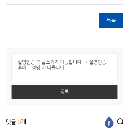
목록
등록
댓글
0
개