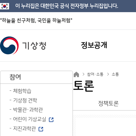
이 누리집은 대한민국 공식 전자정부 누리집입니다.
"하늘을 친구처럼, 국민을 하늘처럼"
정보공개
참여·소통
소통
참여
토론
체험학습
기상청 견학
정책토론
박물관·과학관
어린이 기상교실
지진과학관