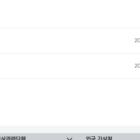
2
2
기상관련단체
외국 기상청