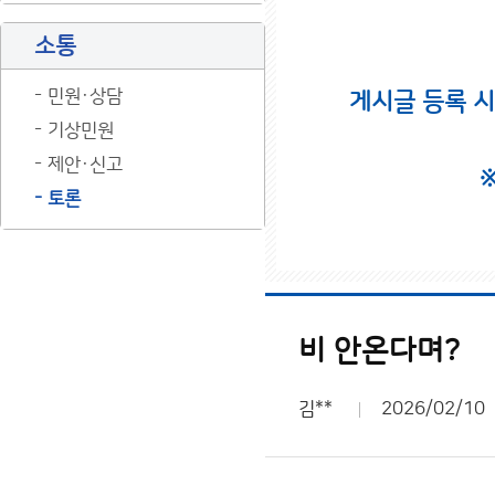
소통
민원·상담
게시글 등록 
기상민원
제안·신고
토론
비 안온다며?
김**
2026/02/10