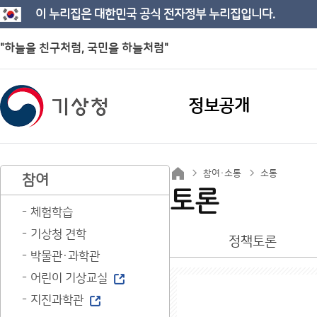
이 누리집은 대한민국 공식 전자정부 누리집입니다.
"하늘을 친구처럼, 국민을 하늘처럼"
정보공개
참여·소통
소통
참여
토론
체험학습
기상청 견학
정책토론
박물관·과학관
어린이 기상교실
지진과학관