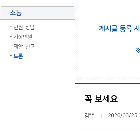
소통
민원·상담
게시글 등록 
기상민원
제안·신고
토론
꼭 보세요
김**
2026/03/25