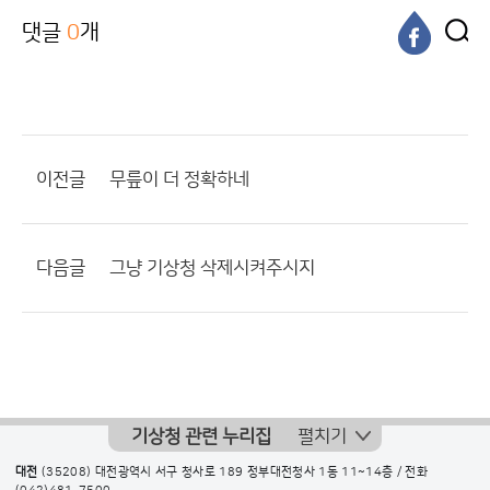
댓글
0
개
이전글
무릎이 더 정확하네
다음글
그냥 기상청 삭제시켜주시지
기상청 관련 누리집
펼치기
대전
(35208) 대전광역시 서구 청사로 189 정부대전청사 1동 11~14층 / 전화