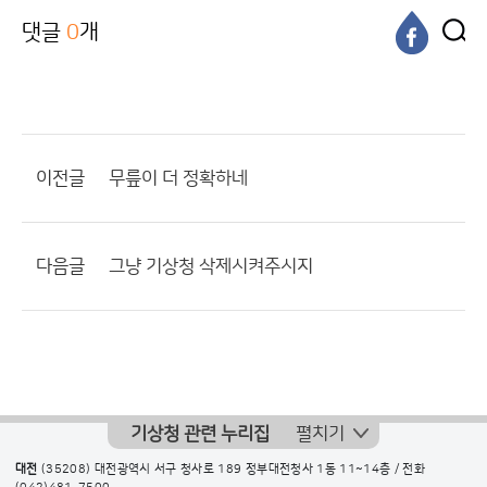
댓글
0
개
이전글
무릎이 더 정확하네
다음글
그냥 기상청 삭제시켜주시지
기상청 관련 누리집
펼치기
대전
(35208) 대전광역시 서구 청사로 189 정부대전청사 1동 11~14층 / 전화