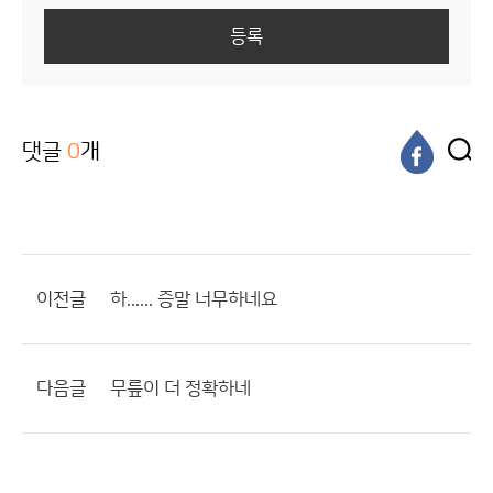
등록
댓글
0
개
이전글
하...... 증말 너무하네요
다음글
무릎이 더 정확하네