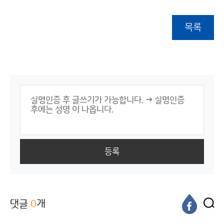
목록
등록
댓글
0
개