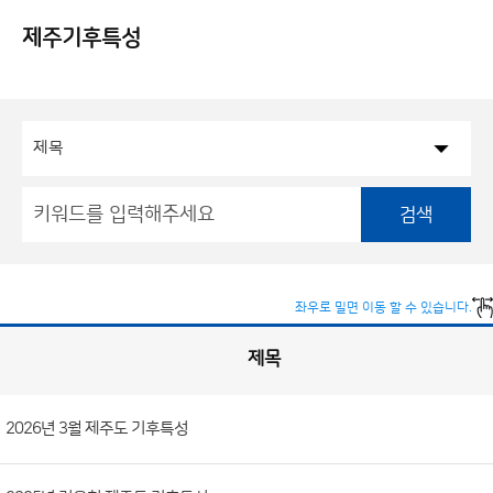
제주기후특성
검색
좌우로 밀면 이동 할 수 있습니다.
제목
제주)기후특성 게시판 목록
(번
2026년 3월 제주도 기후특성
호,
제