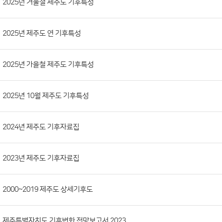
목,
2025년 겨울철 제주도 기후특성
등
록
2025년 제주도 연 기후특성
부
서,
2025년 가을철 제주도 기후특성
첨
부
파
2025년 10월 제주도 기후특성
일,
등
2024년 제주도 기후자료집
록
일,
2023년 제주도 기후자료집
조
회
수)
2000~2019 제주도 상세기후도
제주특별자치도 기후변화 전망보고서 2023