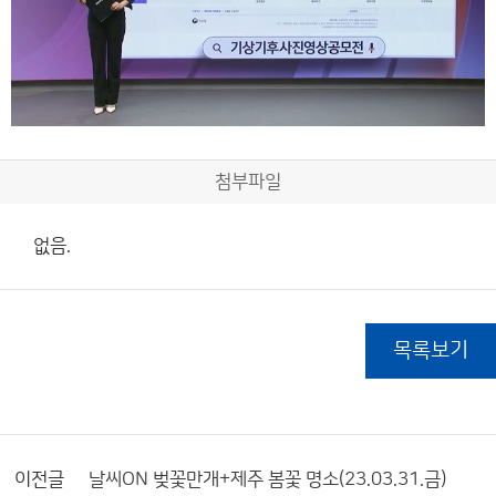
첨부파일
없음.
목록보기
이전글
날씨ON 벚꽃만개+제주 봄꽃 명소(23.03.31.금)