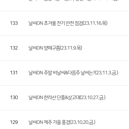
록
부
서,
133
날씨ON 초겨울 전기 안전 점검(23.11.16.목)
첨
부
파
132
날씨ON 양떼구름(23.11.9.목)
일,
등
록
131
날씨ON 주말 비날씨&다음주 날씨는?(23.11.3.금.)
일,
조
회
수)
130
날씨ON 한라산 단풍&상고대(23.10.27.금.)
129
날씨ON 제주 가을 풍경(23.10.20.금.)