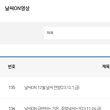
날씨ON영상
번호
제목
제주)날씨ON방송 게시판 목록
(번
호,
135
날씨ON 12월 날씨 전망(23.12.1.금)
제
목,
등
134
날씨ON 급변하는 기온...주말날씨는?(23.11.24.금)