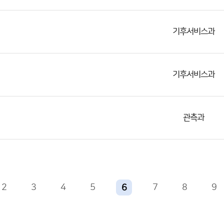
기후서비스과
기후서비스과
관측과
2
3
4
5
7
8
9
6