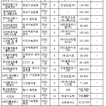
12.
2004.
해양자동기상
해양기상관측
5
진양공업(주)
119,300
〃
12.
관측장비
2004.
방재용AWS
육상기상관측
5
〃
252,300
〃
12.
및 부품교체
(주)링크소프
2004.
전자도서관시
도서 관리용
5
174,000
〃
트
12.
(주)나노비트
스템
위성자료관리
2004.
대한컴퓨터기
위성자료저장
5
90,882
〃
용
11.
술(주)
디스크어레이
수치예보자료
2004.
(주)케이아이
수치예보자료
5
105,402
〃
관리
07.
피티
처리시스템
지진자료저장
2004.
케이아이티벨
지진자료관리
5
151,000
〃
시스템 및 분
11.
리(주)
석S/W
강수예측관리
2004.
BI인포메이션
앙상블예측용
5
150,000
〃
용
12.
(주)
클러스터
인트라넷 관리
2004.
인트라넷통합
5
(주)코이트
38,000
〃
용
05
웹서버
2004.
(주)콤텍시스
해상영상표출
CCTV 용
5
48,1809
〃
06
템
시스템
태양열 에너지
2004.
진명종합전기
태양광발전장
10
406,525
〃
충전용
12.
(주)
치
육상 기상관측
2004.
AWS 예비품(2
5
진양공업(주)
58,850
〃
용
11.
58점)
2004.
(주)엑사큐브
기상분석시스
기상분석용
5
71,400
〃
12.
시스템
템보강
2004.
$47,840+
황사관측장비
황사 측정용
10
KNJ
〃
59,755
05.
(PM10)4조
2004.
$41,830+
지진감시용
10
희송지오텍
〃
2,500
지진계
12.
해양기후변화
2004.
ARGO플로트(1
-
오트로닉스
$218,300
〃
측정
10.
5대)