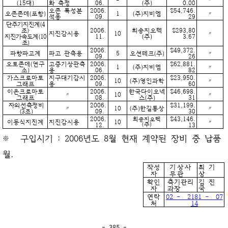
(15대)
화 측정
06.
(주)
0.00
오존 특성분
2006.
$54,746.
오존존데(포항)
1
(주)지비엠
〃
석용
09.
29
단주기지진계(4
조)‧
2006.
희송지오텍
$293,80
지진감시용
10
〃
지진가속도계(10
11.
(주)
3.67
조)
2006.
$49,372.
파향파고계
파고 관측용
5
오션테크(주)
〃
09.
26
오토존데(연구
고증기상관측
2006.
$62,881.
1
(주)지비엠
〃
소)
용
06.
82
가스크로마토
지구대기감시
2006.
$23,950.
10
(주)영인과학
〃
그래프
용
09.
60
이온크로마토
2006.
한국다이오넥
$46,698.
〃
10
〃
그래프
08.
스(주)
31
자외선측정비
2006.
$31,199.
〃
10
(주)한길통상
〃
(3조)
09.
30
2006.
$43,146.
희송지오텍
이동식지진계
지진감시용
10
〃
12.
(주)
13
※ 구입시기 : 2006년도 8월 현재 계약된 장비 중 납품
월.
작성
기상사
최 기
자
무관
상
확인
측기관리
김 진
자
과장
국
연락
02 - 2181 - 07
처
14
- 385 -