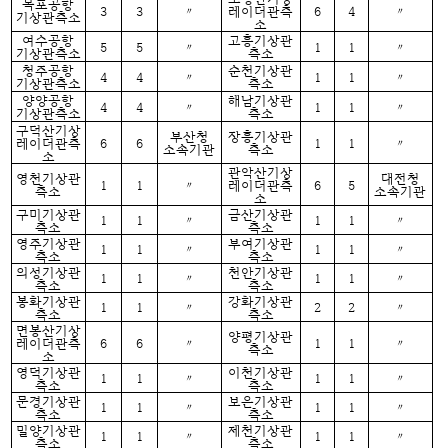
목포공항
3
3
〃
레이더관측
6
4
〃
기상관측소
소
여수공항
고흥기상관
5
5
〃
1
1
〃
기상관측소
측소
청주공항
순천기상관
4
4
〃
1
1
〃
기상관측소
측소
양양공항
해남기상관
4
4
〃
1
1
〃
기상관측소
측소
구덕산기상
부산청
장흥기상관
레이더관측
6
6
1
1
〃
소속기관
측소
소
관악산기상
영천기상관
대전청
1
1
〃
레이더관측
6
5
측소
소속기관
소
구미기상관
금산기상관
1
1
〃
1
1
〃
측소
측소
영주기상관
부여기상관
1
1
〃
1
1
〃
측소
측소
의성기상관
천안기상관
1
1
〃
1
1
〃
측소
측소
봉화기상관
강화기상관
1
1
〃
2
2
〃
측소
측소
면봉산기상
양평기상관
레이더관측
6
6
〃
1
1
〃
측소
소
영덕기상관
이천기상관
1
1
〃
1
1
〃
측소
측소
문경기상관
보은기상관
1
1
〃
1
1
〃
측소
측소
밀양기상관
제천기상관
1
1
〃
1
1
〃
측소
측소