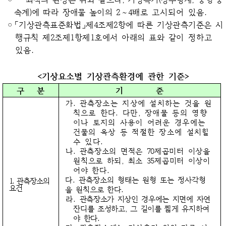
속계)에 따라 장애물 높이의 2～4배로
고시되어 있음.
◦
「기상관측표준화법」제4조제2항에 따른 기상관측기준은 시
행규칙 제2조제1항제1호에서 아래의 표와 같이
정하고
있음.
<기상요소별 기상관측환경에 관한 기준>
구 분
기 준
가.
관측장소는 지상에 설치하는 것을 원
칙으로 한다. 다만, 장애물 등의 영향
이나 토지의 사용이 어려운 경우에는
건물의 옥상 등 적절한 장소에 설치할
수 있다.
나.
관측장소의 면적은 70제곱미터 이상을
원칙으로 하되, 최소 35제곱미터 이상이
어야 한다.
다.
관측장소의 형태는 원형 또는 정사각형
1. 관측장소의
요건
을 원칙으로 한다.
라.
관측장소가 지상인 경우에는 지면에 자연
잔디를 조성하고, 그 길이를 짧게 유지하여
야 한다.