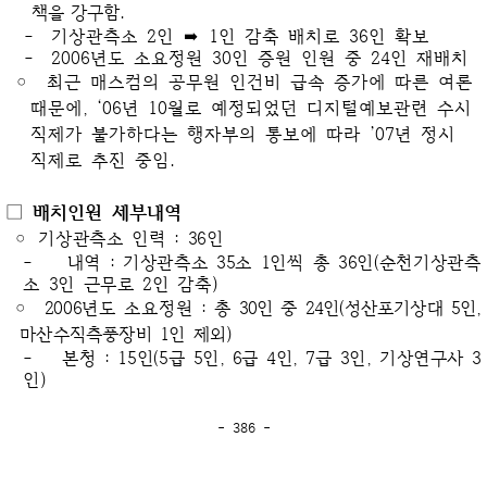
책을 강구함.
- 기상관측소 2인 ➡ 1인 감축 배치로 36인 확보
- 2006년도 소요정원 30인 증원 인원 중 24인 재배치
◦
최근 매스컴의 공무원 인건비 급속 증가에 따른 여론
때문에, ‘06년 10월로 예정되었던 디지털예보관련 수시
직제가 불가하다는 행자부의 통보에 따라 ’07년 정시
직제로 추진 중임.
□ 배치인원 세부내역
◦
기상관측소 인력 : 36인
- 내역 : 기상관측소 35소 1인씩 총 36인(순천기상관측
소 3인 근무로 2인 감축)
◦
2006년도 소요정원 :
총 30인
중 24인(성산포기상대 5인,
마산수직측풍장비 1인 제외)
- 본청 : 15인(
5급 5인, 6급 4인, 7급 3인, 기상연구사 3
인
)
- 386 -