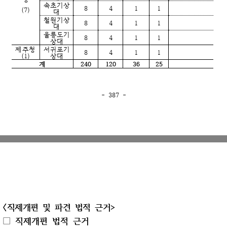
속초기상
8
4
1
1
(7)
대
철원기상
8
4
1
1
대
울릉도기
8
4
1
1
상대
제주청
서귀포기
8
4
1
1
(1)
상대
계
240
120
36
25
- 387 -
〈직제개편 및 파견 법적 근거
>
□ 직제개편 법적 근거