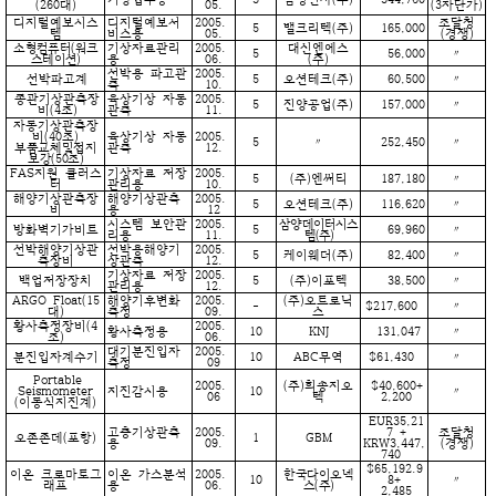
(260대)
05.
(3자단가)
디지털예보시스
디지털예보서
2005.
조달청
5
밸크리텍(주)
165,000
템
비스용
05.
(경쟁)
소형컴퓨터(워크
기상자료관리
2005.
대신엔에스
5
56,000
〃
스테이션)
용
06.
(주)
선박용 파고관
2005.
선박파고계
5
오션테크(주)
60,500
〃
측
10.
종관기상관측장
육상기상 자동
2005.
5
진양공업(주)
157,000
〃
비(4조)
관측
11.
자동기상관측장
비(40조)
육상기상 자동
2005.
5
〃
252,450
〃
부품교체및접지
관측
12.
보강(50조)
FAS지원 클러스
기상자료 저장
2005.
5
(주)엔써티
187,180
〃
터
관리용
10.
해양기상관측장
해양기상관측
2005.
5
오션테크(주)
116,620
〃
비
용
12
시스템 보안관
2005.
삼양데이터시스
방화벽기가비트
5
69,960
〃
리용
11.
템(주)
선박해양기상관
선박용해양기
2005.
5
케이웨더(주)
82,400
〃
측장비
상관측
12.
기상자료 저장
2005.
백업저장장치
5
(주)이포텍
38,500
〃
관리용
12.
ARGO Float(15
해양기후변화
2005.
(주)오트로닉
-
$217,600
〃
대)
측정
09.
스
황사측정장비(4
2005.
황사측정용
10
KNJ
131,047
〃
조)
06.
대기분진입자
2005.
분진입자계수기
10
ABC무역
$61,430
〃
측정
09
Portable
2005.
(주)희송지오
$40,600+
Seismometer
지진감시용
10
〃
06
텍
2,200
(이동식지진계)
EUR35,21
고층기상관측
2005.
7 +
조달청
오존존데(포항)
1
GBM
용
09.
KRW3,447,
(경쟁)
740
$65,192.9
이온 크로마토그
이온 가스분석
2005.
한국다이오넥
10
8+
〃
래프
용
06.
스(주)
2,485