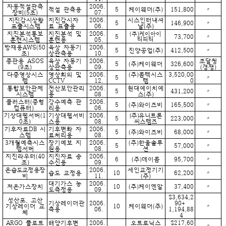
자동적설관측
2006.
적설 관측용
5
케이웨더(주)
151,800
〃
장비(5조)
07.
지진감시상황
지진감시자
2006.
시스인터내셔
5
146,900
〃
표출시스템
료 표출용
06.
날(주)
지진분석통보
지진분석 및
2006.
(주)케이아이
5
73,700
〃
훈련시스템
훈련용
05.
티피티
방재용AWS(50
육상 자동기
2006.
5
진양공업(주)
412,500
〃
조)
상관측용
10.
종관용 ASOS
육상 자동기
2006.
조달청
5
(주)케이웨더
326,600
(9조)
상관측용
09.
(경쟁)
다중영상시스
영상회의 및
2006.
(주)콤텍시스
3,520,00
5
〃
템
CCTV
12.
템
0
통합보안관제
전산보안관리
2006.
현대에이치에
5
431,200
〃
시스템
용
08.
스(주)
클러스터(중형
강수예측 관
2006.
5
(주)와이즈비
165,500
〃
컴퓨터)
리용
06.
기상대웹서버(1
기상대웹서비
2006.
(주)유니트론
5
223,000
〃
0조)
스용
08.
씨스템즈
기후자료DB 시
기후변화 자
2006.
5
(주)와이즈비
68,000
〃
스템
료처리용
08.
3개월예측시스
장기예보 지
2006.
(주)한울솔루
5
57,000
〃
템서버
원용
08.
션
지진라우터(40
지진자료 송
2006.
6
(주)데이콤
95,700
〃
조)
수신용
09.
온습도교정용장
2006.
세인교정기기
습도 교정용
10
62,200
〃
비
11.
(주)
대기가스 농
2006.
저온가스장치
10
(주)케이엔알
37,400
〃
도측정용
09.
$3,634,2
성산포, 고산
기상레이더관
2006.
90+
기상레이더 교
10
케이웨더(주)
〃
측용
06.
1,194,88
체
4
ARGO 플로트
해양기후변
2006.
오트로닉스
$217,60
-
〃