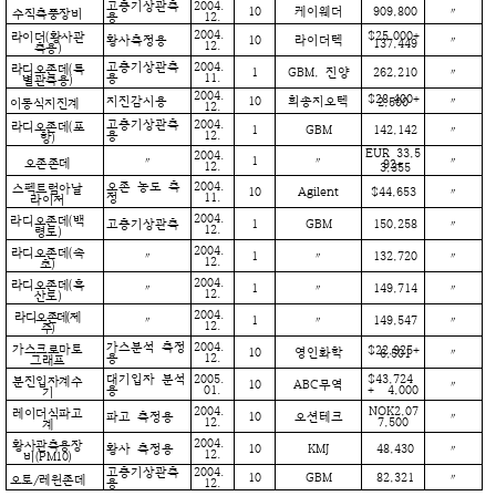
고층기상관측
2004.
10
케이웨더
909,800
〃
수직측풍장비
용
12.
2004.
$25,000+
라이더(황사관
황사측정용
10
라이더텍
〃
137,449
12.
측용)
고층기상관측
2004.
라디오존데(특
1
GBM, 진양
262,210
〃
용
11.
별관측용)
2004.
$28,400+
지진감시용
10
희송지오텍
〃
2,500
이동식지진계
12.
고층기상관측
2004.
라디오존데(포
1
GBM
142,142
〃
용
12.
항)
EUR 33,5
2004.
〃
1
〃
〃
오존존데
92+
12.
3,355
오존 농도 측
2004.
스펙트럼아날
10
Agilent
$44,653
〃
정
11.
라이저
2004.
라디오존데(백
고층기상관측
1
GBM
150,258
〃
12.
령도)
2004.
라디오존데(속
〃
1
〃
132,720
〃
12.
초)
2004.
라디오존데(흑
〃
1
〃
149,714
〃
12.
산도)
2004.
라디오존데(제
〃
1
〃
149,547
〃
12.
주)
가스분석 측정
2004.
가스크로마토
$22,925+
10
영인화학
〃
6,501
용
12.
그래프
대기입자 분석
2005.
$43,724
분진입자계수
10
ABC무역
〃
용
01.
+ 4,000
기
2004.
NOK2,07
레이더식파고
파고 측정용
10
오션테크
〃
12.
7,500
계
2004.
황사관측용장
황사 측정용
10
KMJ
48,430
〃
12.
비(PM10)
고층기상관측
2004.
10
GBM
82,321
〃
오토/레윈존데
용
12.