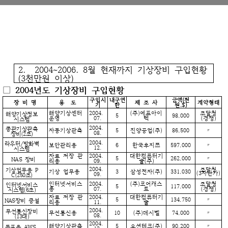
2. 2004~2006. 8월 현재까지 기상장비 구입현황
(3천만원 이상)
□ 2004년도 기상장비 구입현황
구입시
내구연
금액(천
장 비 명
용 도
제 조 사
계약형태
기
한
원,$)
해양기상센터
2004.
(주)에프아이
조달청
해양기상정보
5
98,000
운영
07.
텍
(경쟁)
시스템
2004.
종관기상관측
자동기상관측
5
진양공업(주)
86,500
〃
08.
장비(2조)
2004.
라우터/방화벽
보안관리용
6
한국후지쯔
597,000
〃
12.
시스템
자료 저장 관
2004.
대한컴퓨터기
5
262,000
〃
NAS 장비
리용
09.
술(주)
2004.
조달청
기상업무용 P
기상 업무용
3
삼성전자(주)
331,030
(3자단가)
09.
C(250조)
인터넷서비스
2004.
(주)코어캐스
조달청
인터넷서비스
5
117,000
용
07.
트
(경쟁)
시스템(6조)
자료 저장 관
2004.
대한컴퓨터기
5
134,750
〃
NAS장비 증설
리용
11.
술
2004.
무선통신장비
무선통신용
10
(주)데시벨
74,000
〃
08.
(13대)
2004.
해양기상관측
5
오션테크(주)
90,200
〃
등표용 AWS