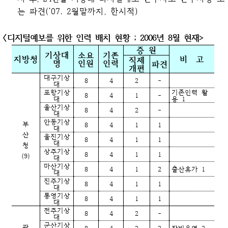
는 파견(‘07. 2월말까지, 한시적)
〈
디지털예보를 위한 인력 배치 현황 ; 2006년 8월 현재>
증 원
기상대
소요
기존
지방청
비 고
직제
명
인원
인력
파견
개편
대구기상
8
4
2
-
대
포항기상
기존인력 활
8
4
1
-
대
용 1
울산기상
8
4
2
-
대
안동기상
부
8
4
1
1
대
산
울진기상
8
4
1
1
대
청
상주기상
8
4
1
1
(9)
대
마산기상
8
4
1
2
출산휴가 1
대
진주기상
8
4
1
1
대
통영기상
8
4
1
1
대
전주기상
8
4
2
-
대
군산기상
광
8
4
2
2
장비운영 2