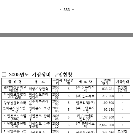
- 383 -
□ 2005년도 기상장비 구입현황
구입시
내구연
금액(천
장 비 명
용 도
제 조 사
계약형태
기
한
원,$)
해양기상관측부
2005.
(주)신동디지
조달청
해양기상관측
5
828,781
이(2조))
12.
텍
(경쟁)
지식정보통합검
지식정보관리
2005.
5
(주)인포큐브
217,800
〃
색시스템
및검색
06.
강수예측관리
2005.
앙상블클러스터
5
밸크리텍(주)
190,300
〃
용
05.
전자문서시스템
전자문서 보강
2005.
(주)그랜트시
5
92,150
〃
보강
용
06.
스템
지진통보시스템
지진통보 관리
2005.
케이아이티
5
137,200
〃
(EBS)
용
06.
밸리(주)
기상정보통신망
기상정보 다중
2005.
(주)콤텍시스
5
2,657,000
〃
장비
통신망
10.
템
기상업무용 PC
2005.
조달청
기상업무용
3
삼성전자(주)
344,760