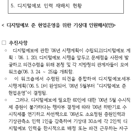
5. 디지털예보 인력 재배치 현황
<
디지털예보 준 현업운영을 위한 기상대 인원배치(안)>
□ 추진사항
◦
디지털예보에 관한 ‘06년 시행계획이 수립되고(디지털예보 계
획 : ‘06. 1. 20), 디지털예보 시
행을 앞두고 문제점을 사전에 발
굴하고 의견수렴을 위해 본청 및 각 지방청의 관계자들이
모여
워크숍('06. 3. 24 ～ 25)을 개최함.
◦
이 워크숍에서 수렴된 의견을 종합하여 디지털예보세부
시행계획('
06. 5. 1)이 완성되어,
‘06년 5월부터 “디지털예보 준
현업운영”이 결정됨.
◦
그러나, 디지털예보에 필요한 60인에 대한 ‘06년 5월 수시직
제 증원이 불가하다는 행자부 결정에 따라 ’06년 하반기로 수
시직제를 연기하고 차선책으로 ’06년도 소요정원 증원인력과
기상관측소 인력 1인을 감축하여 기상대
30소에 각 2인씩 디
지털예보 인력을 한시적으로 배정 또는 파견 근무하는 자구