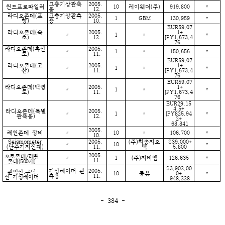
고층기상관측
2005.
윈드프로파일러
10
케이웨더(주)
919,800
〃
용
12.
라디오존데(포
고층기상관측
2005.
1
GBM
130,959
〃
항)
용
10.
EUR59,07
라디오존데(속
2005.
1+
〃
1
〃
〃
초)
12.
JPY1,673,4
76
라디오존데(흑산
2005.
〃
1
〃
150,656
〃
도)
11.
EUR59,07
라디오존데(고
2005.
1+
〃
1
〃
〃
산)
11.
JPY1,673,4
76
EUR59,07
라디오존데(백령
2005.
1+
〃
1
〃
〃
도)
11.
JPY1,673,4
76
EUR29,15
4.5+
라디오존데(특별
2005.
〃
1
〃
JPY825,94
〃
관측용)
12.
2+
68,841
2005.
레윈존데 장비
〃
10
〃
106,700
〃
10.
Seismometer
2005.
(주)희송지오
$39,000+
〃
10
〃
(단주기지진계)
11.
텍
5,800
2005.
오토존데/레윈
〃
1
(주)지비엠
126,635
〃
11.
존데(500개)
$3,902,00
기상레이더 관
2005.
관악산,구덕
10
동유
0+
〃
측용
11.
산 기상레이더
948,228
- 384 -