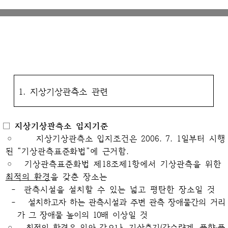
1. 지상기상관측소 관련
□ 지상기상관측소 입지기준
◦
지상기상관측소 입지조건은 2006. 7. 1일부터 시행
된 “기상관측표준화법”에 근거함.
◦ 기상관측표준화법 제18조제1항에서 기상관측을 위한
최적의 환경
을 갖춘 장소는
- 관측시설을 설치할 수 있는 넓고 평탄한 장소일 것
-
설치하고자 하는 관측시설과 주변 관측 장애물간의 거리
가 그 장애물 높이의 10배
이상일 것
◦
최적의 환경은 위와 같으나, 기상측기(강수량계, 풍향‧풍