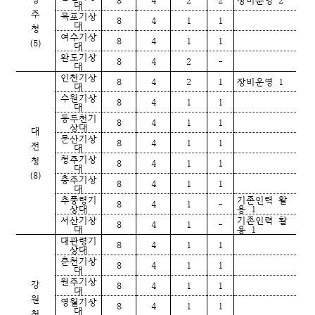
대
주
목포기상
8
4
1
1
대
청
여수기상
8
4
1
1
(5)
대
완도기상
8
4
2
-
대
인천기상
8
4
2
1
장비운영 1
대
수원기상
8
4
1
1
대
동두천기
8
4
1
1
상대
대
문산기상
8
4
1
1
전
대
청주기상
청
8
4
1
1
대
(8)
충주기상
8
4
1
1
대
추풍령기
기존인력 활
8
4
1
-
상대
용 1
서산기상
기존인력 활
8
4
1
-
대
용 1
대관령기
8
4
1
1
상대
춘천기상
8
4
1
1
대
원주기상
강
8
4
1
1
대
원
영월기상
8
4
1
1
대
청