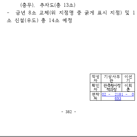
(충무), 추자도(총 13소)
- 금년 8소 교체(위 지점명 중 굵게 표시 지점) 및 1
소 신설(우도) 총 14소 예정
작성
기상사무
이선
자
관
기
확인
관측황사정
이희
자
책과장
훈
연락
02 - 2181 - 0
처
693
- 382 -