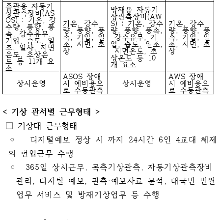
종관용 자동기
방재용 자동기
상관측장비(AS
상관측장비(AW
OS) : 기온, 강
기온, 강수
S) : 기온, 강수
기온, 강수
수량, 풍향, 풍
량, 풍향, 풍
량, 풍향, 풍속,
량, 풍향, 풍
속, 강수유무,
속, 기압, 일
강수유무, 기
속, 기압, 일
기압, 습도, 일
조, 지면, 초
압, 습도, 일조,
조, 지면, 초
조, 일사, 지면
상
지면온도, 초
상
온도, 초상온
상온도 등 10
도 등 11개 요
개 요소
소
ASOS 장애
AWS 장애
상시운영
시 예비용으
상시운영
시 예비용으
로 수동관측
로 수동관측
< 기상 관서별 근무형태 >
□ 기상대 근무형태
◦ 디지털예보 정상 시 까지 24시간 6인 4교대 체제
의 현업근무 수행
◦ 365일 상시근무, 목측기상관측, 자동기상관측장비
관리, 디지털 예보, 관측‧예보자료 분석, 대국민 민원
업무 서비스 및 방재기상업무 등 수행