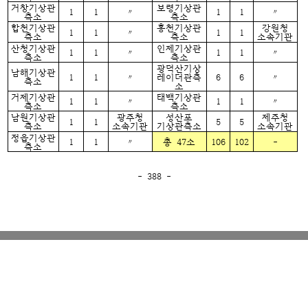
거창기상관
보령기상관
1
1
〃
1
1
〃
측소
측소
합천기상관
홍천기상관
강원청
1
1
〃
1
1
측소
측소
소속기관
산청기상관
인제기상관
1
1
〃
1
1
〃
측소
측소
광덕산기상
남해기상관
1
1
〃
레이더관측
6
6
〃
측소
소
거제기상관
태백기상관
1
1
〃
1
1
〃
측소
측소
남원기상관
광주청
성산포
제주청
1
1
5
5
측소
소속기관
기상관측소
소속기관
정읍기상관
1
1
〃
총 47소
106
102
-
측소
- 388 -