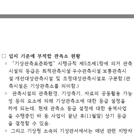
□ 입지 기준에 부적합 관측소 현황
◦ “기상관측표준화법” 시행규칙 제5조제1항에 의거 관측
시설의 등급은 최적관측시설‧우수관측시설‧보통관측시
설‧개선대상관측시설 및 조정대상관측시설로 구분함.(관
측시설은 기상관측소를 의미함.)
◦ 관측시설의 관측환경, 기상측기, 자료의 공동활용 가능
성 등의 요소에 의해 기상관측소에 대한 등급 설정을
하게 되는데, 현재 관측소 등급 설정에 대한 용역사업
을 수행중인 바 동 사업이 끝난 후(11월말) 상기 등급
을 결정할 수 있음.
◦
그리고 기상청 소속의 기상관서에서는 매년 관련 지방자