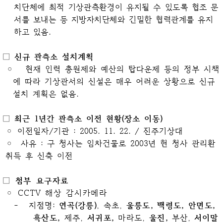
치단체에 최적 기상관측환경이 유지
될 수 있도록 협조 문
서를 보내는 등 지방자치단체와 긴밀한 협력관계를 유지
하고 있음.
□ 신규 관측소 설치계획
◦ 현재 인력 총원제와 예산의 탑다운제 등의 정부 시책
에 따라 기상관서의 신설은 매우 어려운 상황으로 신규
설치 계획은 없음.
□ 최근 1년간 관측소 이전 현황(장소 이동)
◦ 이전일자/기관 : 2005. 11. 22. / 진주기상대
◦ 사유 : 구 청사는 임차건물로 2003년 현 청사 관리환
취득 후 신축 이전
□ 첨부 요구자료
◦ CCTV 해상 감시카메라
- 지점명:
연곡(강릉)
, 속초,
울릉도, 백령도, 안면도,
흑산도,
제주,
서귀포,
마라도,
울진,
부산,
서이말