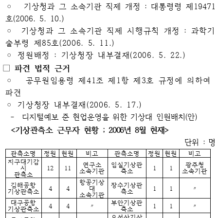
◦
기상청과 그 소속기관 직제 개정 : 대통령령 제19471
호(2006. 5. 10.)
◦ 기상청과 그 소속기관 직제 시행규칙 개정 : 과학기
술부령 제85호(2006. 5. 11.)
◦ 정원배정 : 기상청장 내부결재(2006. 5. 22.)
□ 파견 법적 근거
◦ 공무원임용령 제41조 제1항 제3호 규정에 의하여
파견
◦ 기상청장 내부결재(2006. 5. 17.)
-
디지털예보 준 현업운영을 위한 기상대 인원배치(안)
<기상관측소 근무자 현황
; 2006년 8월 현재>
단위 : 명
관측소명
정원
현원
비고
관측소명
정원
현원
비고
지구대기감
연구소
임실기상관
광주청
시
12
11
1
1
소속기관
측소
소속기관
관측소
항공기상
김해공항
장수기상관
4
4
대
1
1
〃
기상관측소
측소
소속기관
대구공항
부안기상관
4
4
〃
1
1
〃
기상관측소
측소
오성산기상