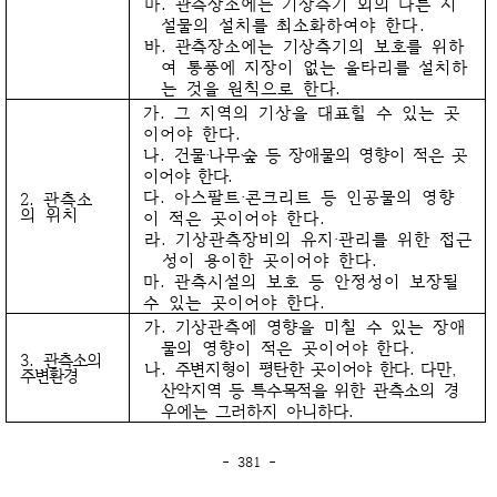
마.
관측장소에는 기상측기 외의 다른 시
설물의 설치를 최소화하여야
한다.
바.
관측장소에는 기상측기의 보호를 위하
여 통풍에 지장이 없는 울타리를 설치하
는 것을 원칙으로 한다.
가. 그 지역의 기상을 대표할 수 있는 곳
이어야 한다.
나.
건물‧나무‧숲 등 장애물의 영향이 적은 곳
이어야 한다.
다. 아스팔트‧콘크리트 등 인공물의 영향
2. 관측소
의 위치
이 적은 곳이어야 한다.
라. 기상관측장비의 유지‧관리를 위한 접근
성이 용이한 곳이어야 한다.
마. 관측시설의 보호 등 안정성이 보장될
수 있는 곳이어야 한다.
가.
기상관측에 영향을 미칠 수 있는 장애
물의 영향이 적은 곳이어야
한다.
3.
관측소의
나.
주변지형이 평탄한 곳이어야 한다. 다만,
주변환경
산악지역 등 특수목적을 위한
관측소의 경
우에는 그러하지 아니하다.
- 381 -