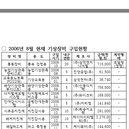
□ 2006년 8월 현재 기상장비 구입현황
구입
내구
금액(천
계약형
장 비 명
용 도
제 조 사
시기
연한
원,$)
태
2006.
(주)삼덕엔지
조달청
풍동장비
풍속 검정용
20
715,000
10.
니어릴
(경쟁)
농업기상관측
농업기상관측
2006.
5
진양공업(주)
61,500
〃
장비(2조)
용
08.
교육용노트북
2006.
기상교육용
4
삼성전자(주)
36,740
〃
PC(22대)
01.
해양기상관측
해양기상관측
2006.
(주)신동디지
5
758,000
〃
부이(2조)
용
09.
텍
디지털예보웹
디지털예보서
2006.
5
(주)와이즈비
169,000
〃
시스템
비스용
04.
안개감시시스
공항안개관측
2006.
5
(주)지비엠
141,840
〃
템
용
11.
2006.
(주)희송지오
시추공지진계
지진감시용
10
291,000
〃
12.
텍
2006.
케이아이티밸
2,270,00
해저지진계
지진감시용
10
〃
12.
리(주)
0
2006.
해일파고계
파고 측정용
5
케이웨더(주)
144,600
〃
11.