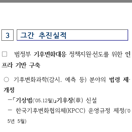
그간 추진실적
3
□
범정부
기후변화대응
정책지원‧선도를 위한
인
프라 기반 구축
○ 기후변화과학(감시, 예측 등) 분야의
법령 제‧
개정
—「
기상법
」기후장
(章) 신설
(‘05.12월)
— 한국기후변화협의체(KPCC) 운영규정 제정
(‘0
5년 5월)