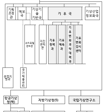
기상기
기획
기상산업
예보
조정
술
기 후 국
국
정보화국
관
기반국
기
후
변
기후
기후
기후
화
지진
변화
수치모델
관리
정책
예측
과
관리관
감시
관
과
과
학
센터
대
책
과
국
가
태
운영지
원과
풍
센
터
항공기상
지방기상청(5)
국립기상연구소
청(책)