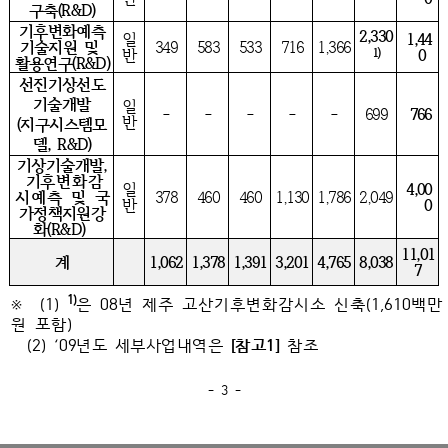
구축(R&D)
기후변화예측
2,330
일
1,44
기술지원 및
349
583
533
716
1,366
1)
반
0
활용연구(R&D)
선진기상선도
기술개발
일
-
-
-
-
-
699
766
반
(지구시스템모
델, R&D)
기상기술개발,
기
후변화감
일
4,00
시예측 및
국
378
460
460
1,130
1,786
2,049
반
0
가정책지원강
화(R&D)
11,01
계
1,062
1,378
1,391
3,201
4,765
8,038
7
1)
※ (1)
은 08년 제주 고산기후변화감시소 신축(1,610백만
원 포함)
(2) ‘
09년도 세부사업내역은
[참고1]
참조
- 3 -