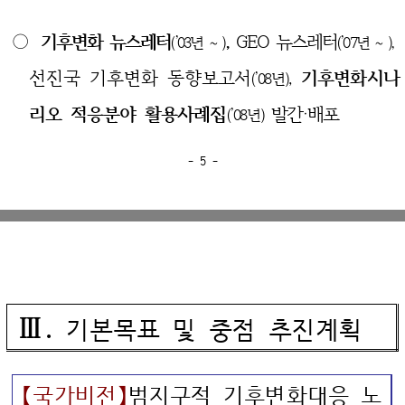
○
기후변화 뉴스레터
,
GEO 뉴스레터
(’03년～)
(’07년～),
선진국 기후변화 동향
보고서
,
기후변화시나
(’08년)
리오 적응분야 활용사례집
발간‧배포
(’08년)
- 5 -
Ⅲ.
기본목표 및 중점 추진계획
【국가비전】
범지구적 기후변화대응 노