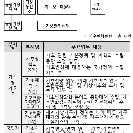
기상
공항기상
기후
통신
기 상 대(45)
대(4)
연구과
소
공항기상
기상관측소(5)
실(8)
※ 기후변화관련 : 총 47인
부서
부서명
주요업무 내용
명
기후 관련 기본정책 및 계획의 수립‧
기후정
종합‧조정 업무,
책과
기후변화에 대응하는 국가정책 수립
(9인)
지원 등
기상
기후예
기후전망 업무, 미래 기후예측 업무, 기
청
후변동의 감시 및 이상기후의 조사 및
측과
기후
분석 업무 등
(9인)
국
기후변화과학 분야의 종합대책 수립, 기
기후변화
후변화감시계획에 관한 기본계획의 수
과학대책
과(8인)
립 및 관측망 조정 등
세계기상기구가 정하는 바에 따른 지구
기후변화
대기의 관측‧분석 및 지구대기내 주요
감시센터
(12인)
온실가스의 관측 등
국립기
기후연
기후변동‧변화 연구, 기후‧기후변화