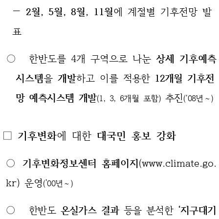
—
2월, 5월, 8월, 11월
에 계절별 기후전망 발
표
○ 한반도를 4개 구역으로 나눈
상세 기후예측
시스템
을
개발
하고 이를
적용한
12개월 기후전
망 예측시스템 개발
추진
(1, 3, 6개월 포함)
(‘08년～)
□ 기후변화
에 대한
대국민 홍보 강화
○
기후변화정보센터 홈페이지
(www.climate.go.
kr) 운영
(’00년～)
○
한반도
온실가스 결과
등을 분석한
‘지구대기