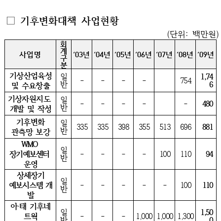
□ 기후변화대책 사업현황
(단위: 백만원)
회
계
사업명
‘03년
‘04년
‘05년
‘06년
‘07년
‘08년
‘09년
구
분
기상산업육성
일
1,74
-
-
-
-
754
반
6
및 수요창출
기상자원지도
일
-
-
-
-
-
480
반
개발 및 작성
기후변화
일
335
335
398
355
513
696
881
반
관측망 보강
WMO
일
장기예보센터
-
-
-
-
100
110
94
반
운영
상세장기
일
예보시스템 개
-
-
-
-
-
100
110
반
발
아‧태 기후네
일
1,50
트웍
-
-
-
1,000
1,000
1,300
반
0