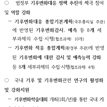
○
범정부
기후변화대응 정책 추진
에
적극
참여
및
역할 강화
—
기후변화대응 종합기본계획
(국무총리실 주관)
에 반영된
기
후변화감시
,
예측
등 8
개
세
부과제의 수립‧시행
(협조과제: 10개)
—
기후변화 적응 종합계획
에 반영
(환경부 주관)
된
기후변화에 대한
감시 및 예측능력 강화
등 8
개
세부과제의 수립‧시행
(협조과제: 4개)
○ 국내
기후 및 기후변화
관련
연구의 활성화
및 강화지원
—
기후변화학술대회
개최(1회/년)를 통한 국내
기