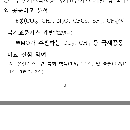
외 공동비교 분석
—
6종(CO
, CH
, N
O, CFCs, SF
, CF
)의
2
4
2
6
4
국가표준가스 개발
(‘02년～)
—
WMO
가
주관
하는 CO
, CH
등
국제공동
2
4
비교 실험 참여
※ 온실가스관련
특허 획득
(‘05년: 1건) 및
출원
(’07년:
1건, ’08년: 2건)
- 4 -