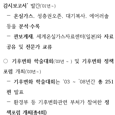
감시보고서’
발간
(’01년～)
—
온실가스
, 성층권오존, 대기복사, 에어러솔
등을
분석‧수록
—
관보게재
, 세계온실가스자료센터(일본)와
자료
공유
및
전문가 교류
○
기후변화 학술대회
및
기후변화 정책
(’03년～)
포럼
개최
(’03년～)
—
기후변화 학술대회
는 ‘03～’08년간
총 251
편
발표
— 환경부 등 기후변화관련 부처가 참여한
정
책포럼 개최(총4회)