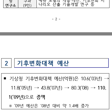
예측 모델의 개발‧개선, 기후변화 시
상
구과
나리오 산출 기술개발 연구 등
연구소
(9인)
- 2 -
기후변화대책 예산
2
￭
기상청
기후변화대책 예산(억원)은 10.6('03년) →
11.8('05년) → 43.8('07년) →
80
.3('08) →
110.
1('09년)
으로
증액
※ '09년 예산은 ‘08년 대비 약 1.4배 증가