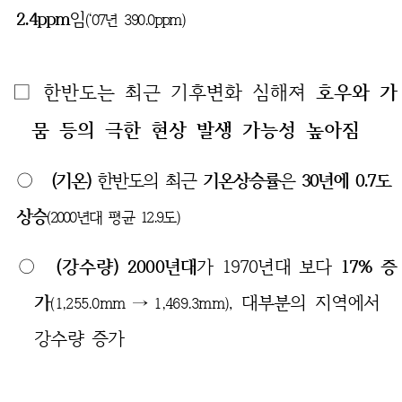
2.4ppm
임
(‘07년 390.0ppm)
□ 한반도는 최근 기후변화 심해져
호우와 가
뭄 등의 극한 현상 발생 가능성 높아짐
○
(기온)
한반도의 최근
기온상승률
은
30년에 0.7도
상승
(2000년대 평균 12.9도)
○
(강수량)
2000년대
가 1970년대 보다
17% 증
가
, 대부분의 지역에서
(1,255.0mm → 1,469.3mm)
강수량 증가