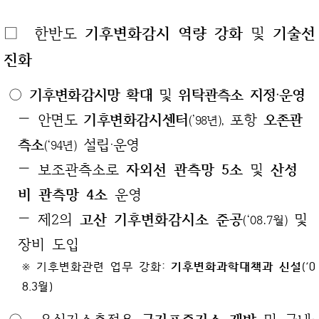
□
한반도
기후변화감시 역량 강화
및
기술선
진화
○
기후변화감시망 확대
및
위탁관측소 지정‧운영
—
안면도
기후변화감시센터
포항
오존관
(’98년),
측소
설립‧운영
(‘94년)
— 보조관측소로
자외선 관측망 5소
및
산성
비 관측망 4소
운영
— 제2의
고산 기후변화감시소 준공
및
(‘08.7월)
장비 도입
※ 기후변화관련 업무 강화:
기후변화과학대책과 신설
(‘0
8.3월)
○ 온실가스측정용
국가표준가스 개발
및 국내‧