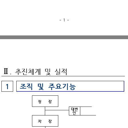
- 1 -
Ⅱ
. 추진체계 및 실적
조직 및 주요기능
1
청 장
대변
인
차 장