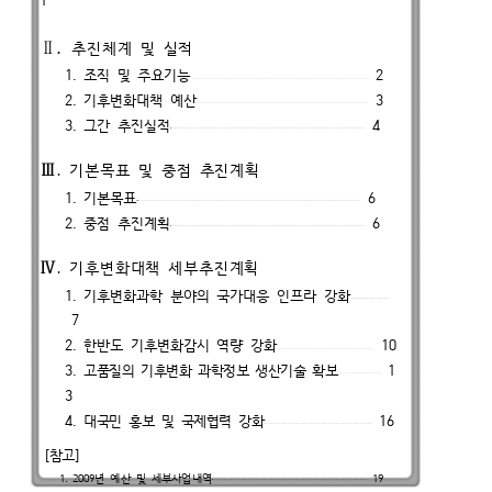
Ⅱ
.
추진체계 및 실적
1. 조직 및 주요기능
2
2. 기후변화대책 예산
3
3. 그간 추진실적
4
Ⅲ
.
기본목표 및 중점 추진계획
1. 기본목표
6
2. 중점 추진계획
6
Ⅳ
.
기후변화대책 세부추진계획
1. 기후변화과학 분야의 국가대응 인프라 강화
7
2. 한반도 기후변화감시 역량 강화
10
3.
고품질의 기후변화 과학정보 생산기술 확보
1
3
4.
대국민 홍보 및 국제협력 강화
16
[참고]
1. 2009년 예산 및 세부사업내역
19