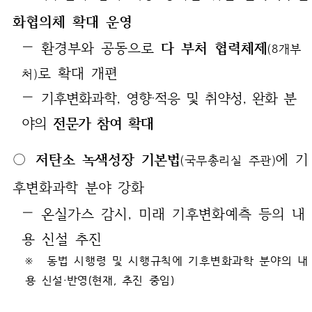
화협의체 확대 운영
— 환경부와 공동으로
다 부처 협력체제
(8개부
로 확대 개편
처)
—
기후변화과학, 영향‧적응 및 취약성, 완화 분
야의
전문가 참여 확대
○
저탄소 녹색성장 기본법
에 기
(국무총리실 주관)
후변화과학 분야 강화
— 온실가스 감시, 미래 기후변화예측 등의 내
용 신설 추진
※
동법 시행령 및 시행규칙에 기후변화과학 분야의 내
용 신설‧반영(현재, 추진 중임)