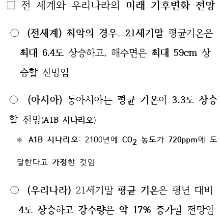
□ 전 세계와 우리나라의
미래 기후변화 전망
○
(전세계)
최악의 경우
,
21세기말
평균기온은
최대 6.4도
상승하고, 해수면은
최대 59cm
상
승할 전망임
○
(아시아)
동아시아는
평균 기온
이
3.3도 상승
할 전망
(
A1B 시나리오
)
※
A1B 시나리오
: 2100년에
CO
농도
가
720ppm
에 도
2
달한다고
가정
한 것임
○
(우리나라)
21세기말
평균 기온
은 평년 대비
4도 상승
하고
강수량
은
약 17% 증가
할 전망임