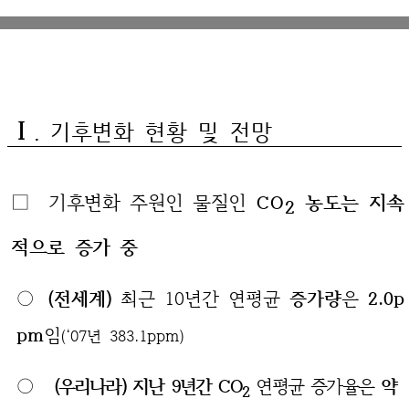
Ⅰ
. 기후변화 현황 및 전망
□
기후변화 주원인 물질인
농도는 지속
CO
2
적으로 증가 중
○
(전세계)
최근 10년간 연평균
증가량
은
2.0p
pm
임
(‘07년 383.1ppm)
○
(우리나라)
지난 9년간
CO
연평균 증가율은
약
2